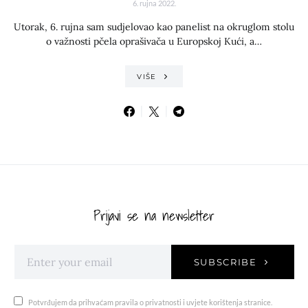
6. rujna 2022.
Utorak, 6. rujna sam sudjelovao kao panelist na okruglom stolu
o važnosti pčela oprašivača u Europskoj Kući, a…
VIŠE
Prijavi se na newsletter
SUBSCRIBE
Potvrđujem da prihvaćam pravila o privatnosti i uvjete korištenja stranice.