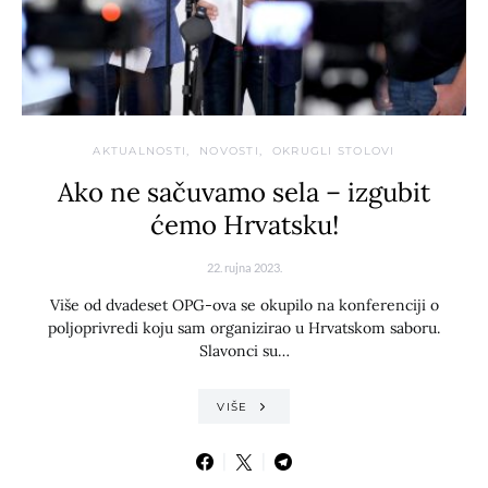
AKTUALNOSTI
NOVOSTI
OKRUGLI STOLOVI
Ako ne sačuvamo sela – izgubit
ćemo Hrvatsku!
22. rujna 2023.
Više od dvadeset OPG-ova se okupilo na konferenciji o
poljoprivredi koju sam organizirao u Hrvatskom saboru.
Slavonci su…
VIŠE