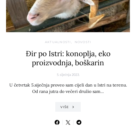
AKTUALNOSTI
NOVOSTI
Đir po Istri: konoplja, eko
proizvodnja, boškarin
5. siječnja 2023.
U četvrtak 5.siječnja proveo sam cijeli dan u Istri na terenu.
Od rana jutra do večeri družio sam…
VIŠE