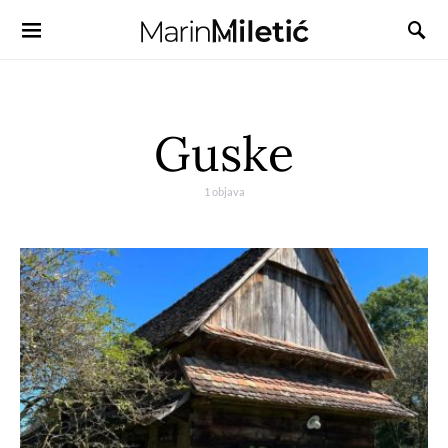
Guske
1 objava