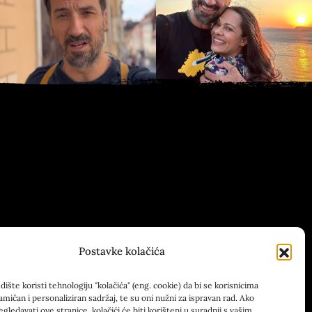
Postavke kolačića
ište koristi tehnologiju "kolačića" (eng. cookie) da bi se korisnicima
amičan i personaliziran sadržaj, te su oni nužni za ispravan rad. Ako
egledavati ove stranice, kolačići će biti korišteni u suradnji s vašim