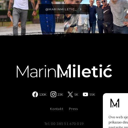
@MARINMILETIC_
130K
23K
5K
55K
Kontakt
Press
Ovo web sjed
prikazao din
Tel: 00 385 51 670 019
nastavite pr