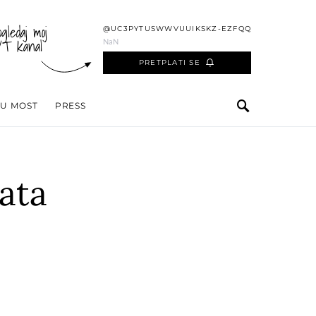
ogledaj moj
@UC3PYTUSWWVUUIKSKZ-EZFQQ
YT kanal
NaN
PRETPLATI SE
 U MOST
PRESS
ata