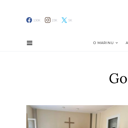
130K
23K
5K
O MARINU
Go