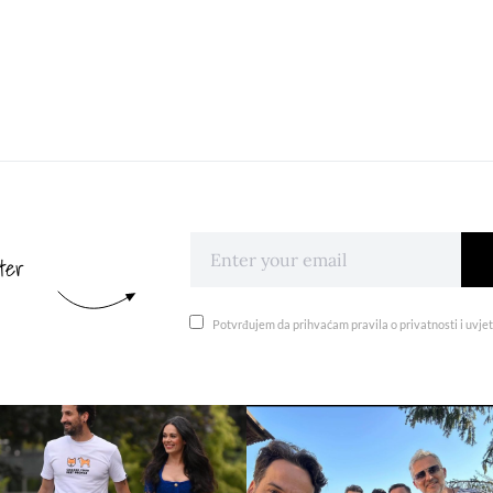
ter
Potvrđujem da prihvaćam pravila o privatnosti i uvjet