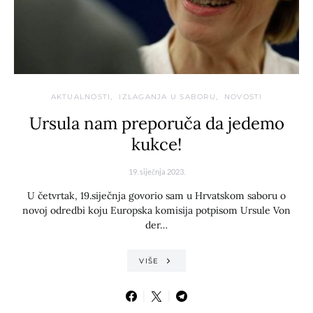
AKTUALNOSTI
IZLAGANJA U SABORU
NOVOSTI
Ursula nam preporuča da jedemo
kukce!
19. siječnja 2023.
U četvrtak, 19.siječnja govorio sam u Hrvatskom saboru o
novoj odredbi koju Europska komisija potpisom Ursule Von
der…
VIŠE