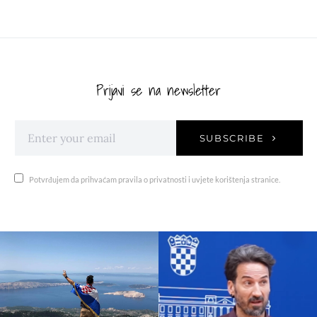
Prijavi se na newsletter
SUBSCRIBE
Potvrđujem da prihvaćam pravila o privatnosti i uvjete korištenja stranice.