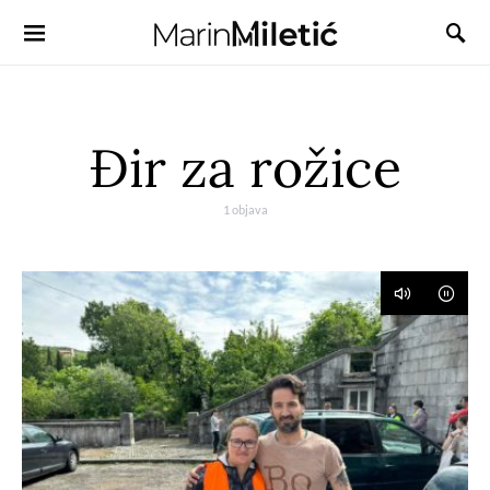
Đir za rožice
1 objava