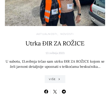
AKTUALNOSTI
NOVOSTI
Utrka ĐIR ZA ROŽICE
13. svibnja 2023.
U subotu, 13.svibnja trčao sam utrku ĐIR ZA ROŽICE kojom se
želi javnost detaljnije upoznati s teškoćama beskućnika…
VIŠE