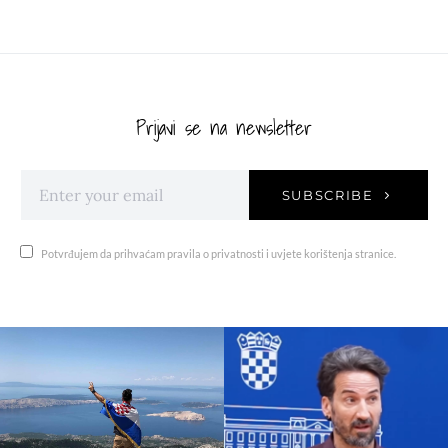
Prijavi se na newsletter
SUBSCRIBE
Potvrđujem da prihvaćam pravila o privatnosti i uvjete korištenja stranice.