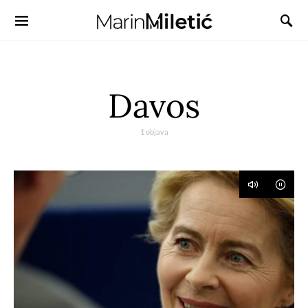
Davos
1 objava