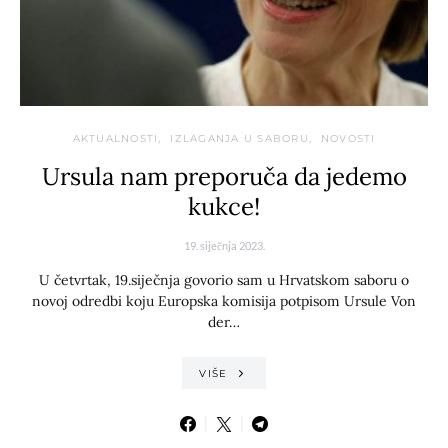
AKTUALNOSTI
IZLAGANJA U SABORU
NOVOSTI
Ursula nam preporuča da jedemo
kukce!
19. siječnja 2023.
U četvrtak, 19.siječnja govorio sam u Hrvatskom saboru o
novoj odredbi koju Europska komisija potpisom Ursule Von
der…
VIŠE