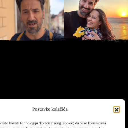
Postavke kolačića
ište koristi tehnologiju "kolačića" (eng. cookie) da bi se korisnicima