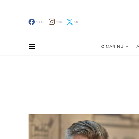
130K
23K
5K
O MARINU