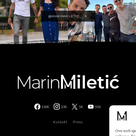
@MARINMILETIC_
130K
23K
5K
55K
Kontakt
Press
Ovo web sjed