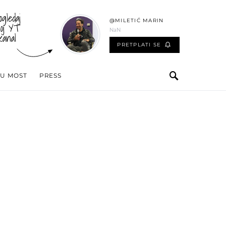
ogledaj
@MILETIĆ MARIN
oj YT
NaN
kanal
PRETPLATI SE
 U MOST
PRESS