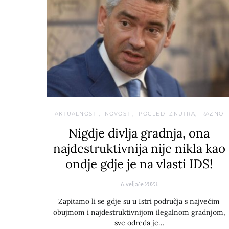
AKTUALNOSTI
NOVOSTI
POGLED IZNUTRA
RAZNO
Nigdje divlja gradnja, ona
najdestruktivnija nije nikla kao
ondje gdje je na vlasti IDS!
6. veljače 2023.
Zapitamo li se gdje su u Istri područja s najvećim
obujmom i najdestruktivnijom ilegalnom gradnjom,
sve odreda je…