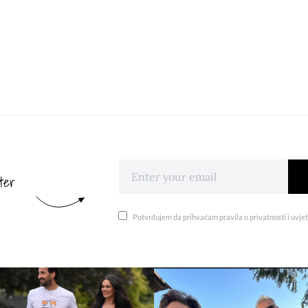
ter
Potvrđujem da prihvaćam pravila o privatnosti i uvjet