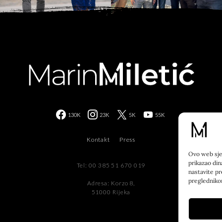
130K
23K
5K
55K
Kontakt
Press
Ovo web sjed
prikazao din
Tel: 00 385 51 670 019
nastavite pr
preglednik
Adresa: Korzo 8,
51000 Rijeka