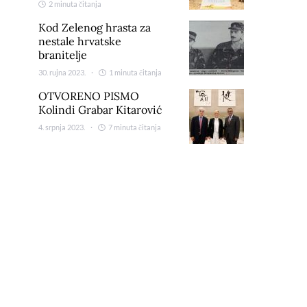
2 minuta čitanja
Kod Zelenog hrasta za
nestale hrvatske
branitelje
30. rujna 2023.
1 minuta čitanja
OTVORENO PISMO
Kolindi Grabar Kitarović
4. srpnja 2023.
7 minuta čitanja