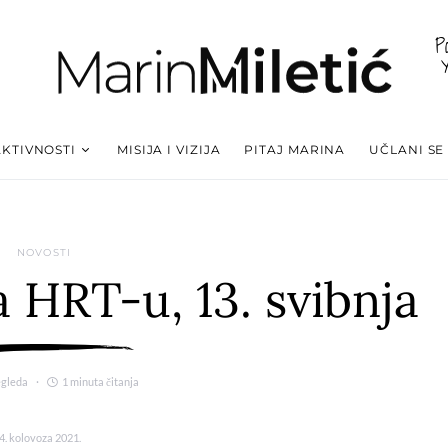
P
AKTIVNOSTI
MISIJA I VIZIJA
PITAJ MARINA
UČLANI SE
NOVOSTI
 HRT-u, 13. svibnja
egleda
1 minuta čitanja
4. kolovoza 2021.