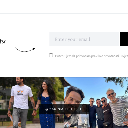
ter
Potvrđujem da prihvaćam pravila o privatnosti i uvjet
@MARINMILETIC_