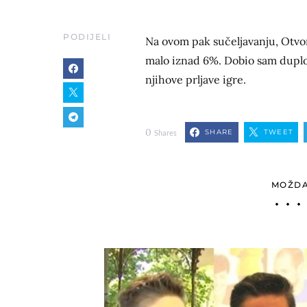
PODIJELI
Na ovom pak sučeljavanju, Otvor
malo iznad 6%. Dobio sam duplo vi
njihove prljave igre.
0
SHARE
TWEET
Shares
MOŽDA 