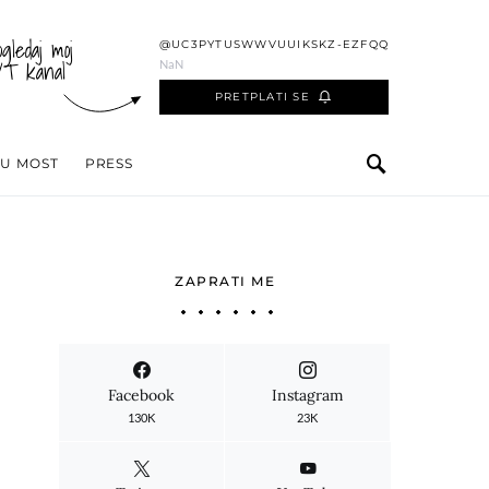
ogledaj moj
@UC3PYTUSWWVUUIKSKZ-EZFQQ
YT kanal
NaN
PRETPLATI SE
 U MOST
PRESS
ZAPRATI ME
Facebook
Instagram
130K
23K