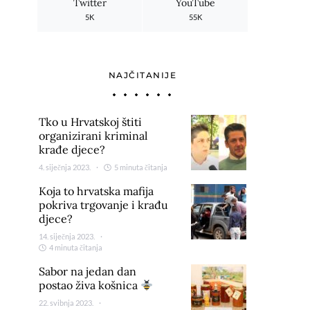
Twitter
YouTube
5K
55K
NAJČITANIJE
Tko u Hrvatskoj štiti
organizirani kriminal
krađe djece?
4. siječnja 2023.
5 minuta čitanja
Koja to hrvatska mafija
pokriva trgovanje i krađu
djece?
14. siječnja 2023.
4 minuta čitanja
Sabor na jedan dan
postao živa košnica
22. svibnja 2023.