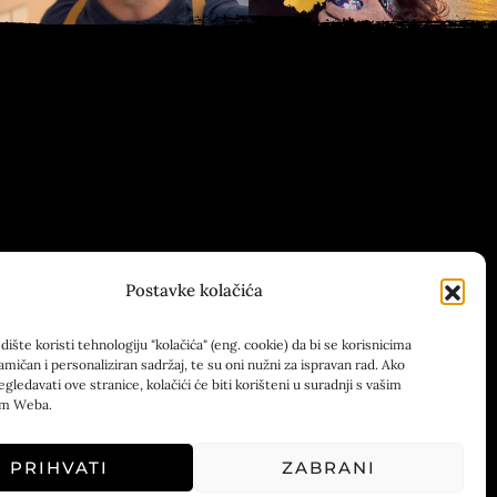
Postavke kolačića
ište koristi tehnologiju "kolačića" (eng. cookie) da bi se korisnicima
amičan i personaliziran sadržaj, te su oni nužni za ispravan rad. Ako
egledavati ove stranice, kolačići će biti korišteni u suradnji s vašim
om Weba.
PRIHVATI
ZABRANI