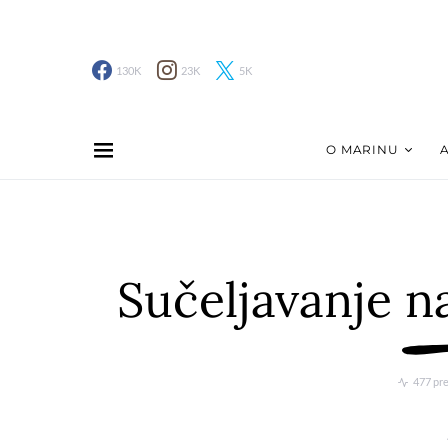
130K
23K
5K
O MARINU
Sučeljavanje na
477 pr