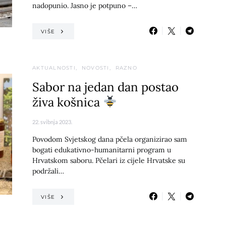
nadopunio. Jasno je potpuno –…
VIŠE
AKTUALNOSTI
NOVOSTI
RAZNO
Sabor na jedan dan postao
živa košnica
22. svibnja 2023.
Povodom Svjetskog dana pčela organizirao sam
bogati edukativno-humanitarni program u
Hrvatskom saboru. Pčelari iz cijele Hrvatske su
podržali…
VIŠE