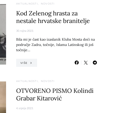
AKTUALNOSTI
NOVOSTI
Kod Zelenog hrasta za
nestale hrvatske branitelje
30. rujna 2023.
Bila mi je čast kao izaslanik Kluba Mosta doći na
područje Zadra, točnije, Islama Latinskog ili još
točnije…
VIŠE
AKTUALNOSTI
NOVOSTI
OTVORENO PISMO Kolindi
Grabar Kitarović
4. srpnja 2023.