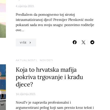
4. siječnja 2023.
Predlažem da pomognemo toj sirotoj
istraumatiziranoj djeci! Premijer Plenković može
pokazati sada svu svoju snagu: pozovimo roditelje
ove…
VIŠE
AKTUALNOSTI
NOVOSTI
Koja to hrvatska mafija
pokriva trgovanje i krađu
djece?
14. siječnja 2023.
NovaTv je napravila profesionalni i
argumentirani prilog koji sam prenio kroz tekst i