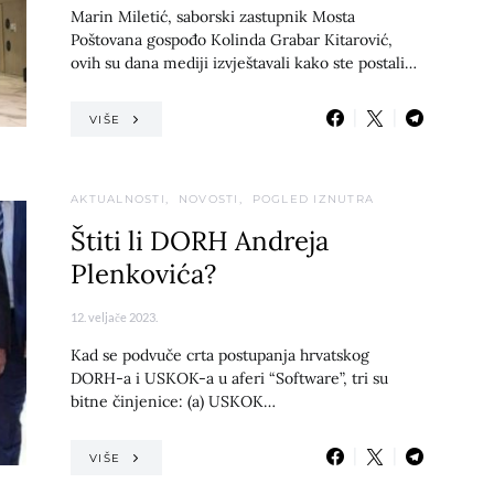
Marin Miletić, saborski zastupnik Mosta
Poštovana gospođo Kolinda Grabar Kitarović,
ovih su dana mediji izvještavali kako ste postali…
VIŠE
AKTUALNOSTI
NOVOSTI
POGLED IZNUTRA
Štiti li DORH Andreja
Plenkovića?
12. veljače 2023.
Kad se podvuče crta postupanja hrvatskog
DORH-a i USKOK-a u aferi “Software”, tri su
bitne činjenice: (a) USKOK…
VIŠE