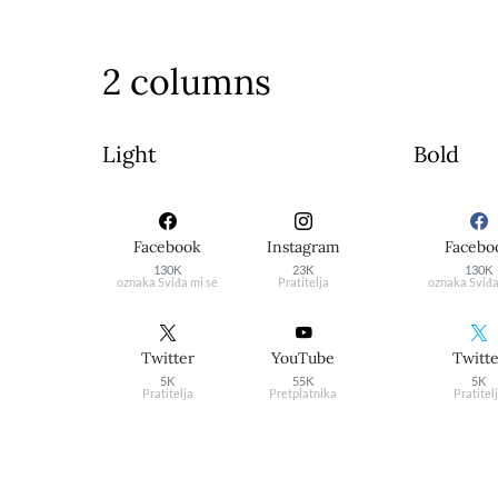
2 columns
Light
Bold
Facebook
Instagram
Facebo
130K
23K
130K
oznaka Sviđa mi se
Pratitelja
oznaka Sviđa
Twitter
YouTube
Twitt
5K
55K
5K
Pratitelja
Pretplatnika
Pratitel