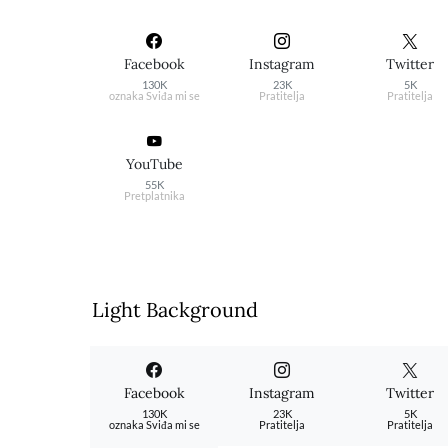
Facebook
Instagram
Twitter
130K
23K
5K
oznaka Sviđa mi se
Pratitelja
Pratitelja
YouTube
55K
Pretplatnika
Light Background
Facebook
Instagram
Twitter
130K
23K
5K
oznaka Sviđa mi se
Pratitelja
Pratitelja