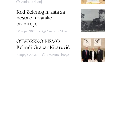
2 minuta čitanja
Kod Zelenog hrasta za
nestale hrvatske
branitelje
30. rujna 2023.
1 minuta čitanja
OTVORENO PISMO
Kolindi Grabar Kitarović
4. srpnja 2023.
7 minuta čitanja