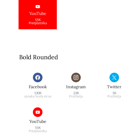
YouTube
55K
Pretplatnika
Bold Rounded
Facebook
Instagram
Twitter
130K
23K
5K
oznaka Sviđa mi se
Pratitelja
Pratitelja
YouTube
55K
Pretplatnika