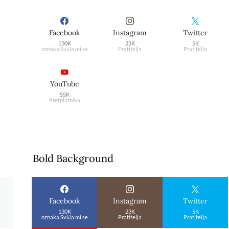
Facebook
Instagram
Twitter
130K
23K
5K
oznaka Sviđa mi se
Pratitelja
Pratitelja
YouTube
55K
Pretplatnika
Bold Background
Facebook
Instagram
Twitter
130K
23K
5K
oznaka Sviđa mi se
Pratitelja
Pratitelja