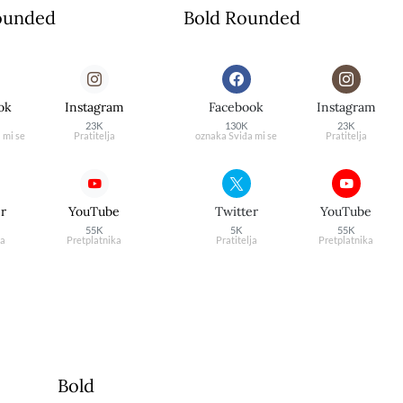
ounded
Bold Rounded
ok
Instagram
Facebook
Instagram
23K
130K
23K
 mi se
Pratitelja
oznaka Sviđa mi se
Pratitelja
er
YouTube
Twitter
YouTube
55K
5K
55K
ja
Pretplatnika
Pratitelja
Pretplatnika
Bold