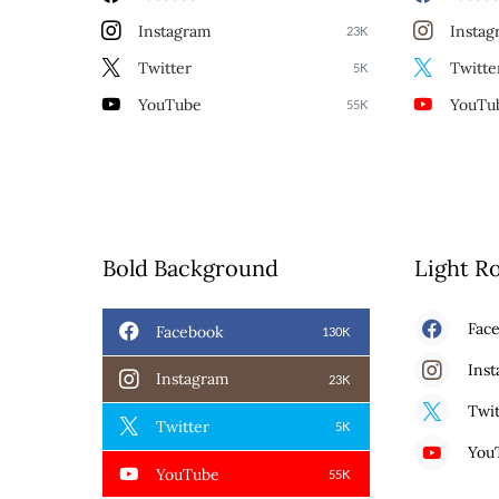
Instagram
Instag
23K
Twitter
Twitte
5K
YouTube
YouTu
55K
Bold Background
Light R
Fac
Facebook
130K
Ins
Instagram
23K
Twit
Twitter
5K
You
YouTube
55K