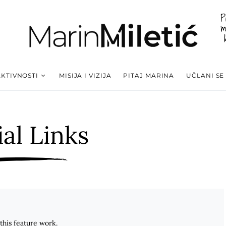
P
m
AKTIVNOSTI
MISIJA I VIZIJA
PITAJ MARINA
UČLANI SE
ial Links
his feature work.