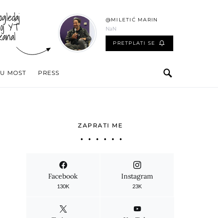
ogledaj
@MILETIĆ MARIN
oj YT
NaN
kanal
PRETPLATI SE
 U MOST
PRESS
ZAPRATI ME
Facebook
Instagram
130K
23K