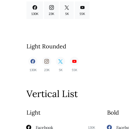
130K
23K
5K
55K
Light Rounded
130K
23K
5K
55K
Vertical List
Light
Bold
Facebook
Faceb
130K