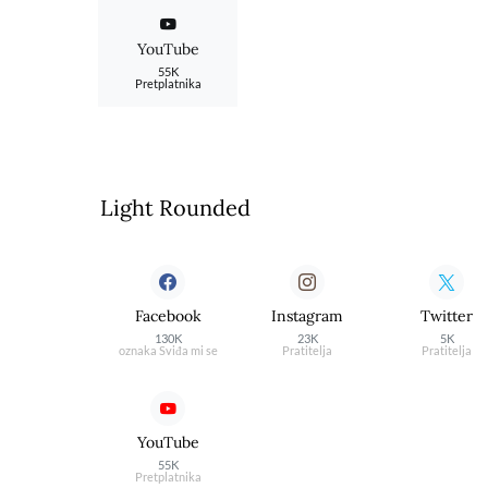
YouTube
55K
Pretplatnika
Light Rounded
Facebook
Instagram
Twitter
130K
23K
5K
oznaka Sviđa mi se
Pratitelja
Pratitelja
YouTube
55K
Pretplatnika