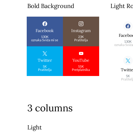
Bold Background
Light R
Facebook
Instagram
Facebo
130K
23K
oznaka Sviđa mi se
Pratitelja
130K
oznaka Sviđa
Twitter
YouTube
5K
55K
Twitt
Pratitelja
Pretplatnika
5K
Pratitel
3 columns
Light