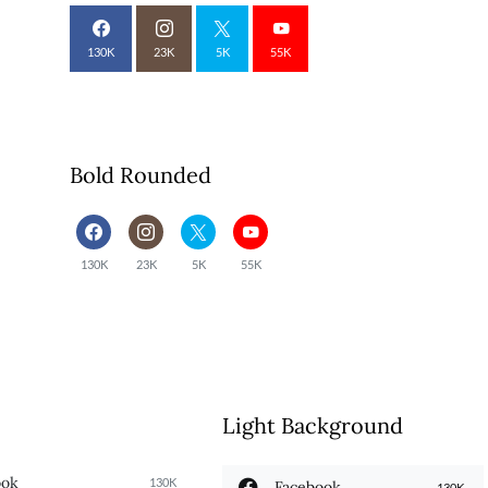
130K
23K
5K
55K
Bold Rounded
130K
23K
5K
55K
Light Background
ook
130K
Facebook
130K