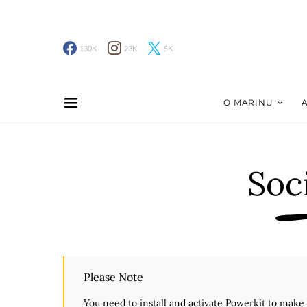
130K
23K
5K
O MARINU
Soc
Please Note
You need to install and activate
Powerkit
to make t