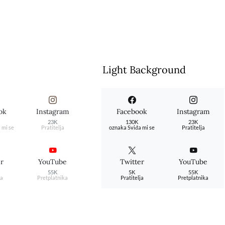
Light Background
ok
Instagram
Facebook
Instagram
23K
130K
23K
 mi se
Pratitelja
oznaka Sviđa mi se
Pratitelja
er
YouTube
Twitter
YouTube
55K
5K
55K
ja
Pretplatnika
Pratitelja
Pretplatnika