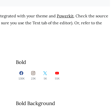
integrated with your theme and
Powerkit
. Check the source
ure you use the Text tab of the editor). Or, refer to the
Bold
130K
23K
5K
55K
Bold Background