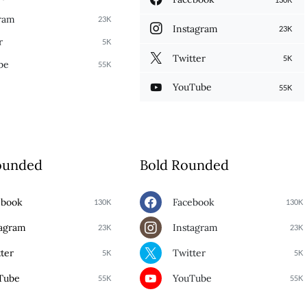
ram
23K
Instagram
23K
r
5K
Twitter
5K
be
55K
YouTube
55K
ounded
Bold Rounded
ebook
Facebook
130K
130K
tagram
Instagram
23K
23K
ter
Twitter
5K
5K
Tube
YouTube
55K
55K