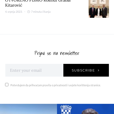
OTVORENO PISMO Kolindi Grabar
Kitarović
4. srpnja 2023.
7 minuta čitanja
Prijavi se na newsletter
SUBSCRIBE
Potvrđujem da prihvaćam pravila o privatnosti i uvjete korištenja stranice.