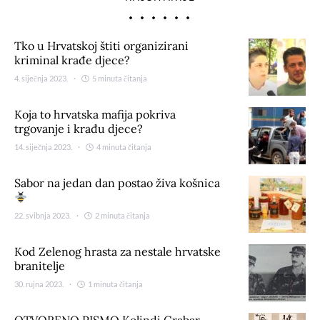
Tko u Hrvatskoj štiti organizirani
kriminal krađe djece?
4. siječnja 2023.
5 minuta čitanja
Koja to hrvatska mafija pokriva
trgovanje i krađu djece?
14. siječnja 2023.
4 minuta čitanja
Sabor na jedan dan postao živa košnica
22. svibnja 2023.
2 minuta čitanja
Kod Zelenog hrasta za nestale hrvatske
branitelje
30. rujna 2023.
1 minuta čitanja