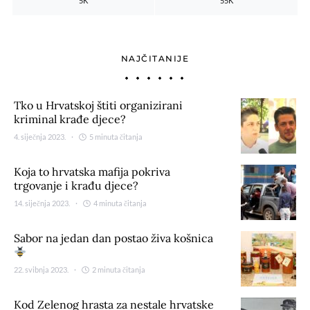
5K
55K
NAJČITANIJE
Tko u Hrvatskoj štiti organizirani
kriminal krađe djece?
4. siječnja 2023.
5 minuta čitanja
Koja to hrvatska mafija pokriva
trgovanje i krađu djece?
14. siječnja 2023.
4 minuta čitanja
Sabor na jedan dan postao živa košnica
22. svibnja 2023.
2 minuta čitanja
Kod Zelenog hrasta za nestale hrvatske