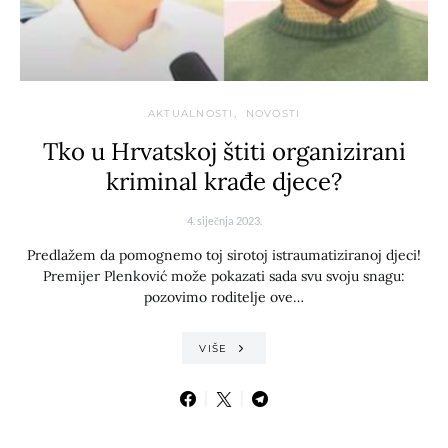
AKTUALNOSTI
NOVOSTI
Tko u Hrvatskoj štiti organizirani
kriminal krađe djece?
4. siječnja 2023.
Predlažem da pomognemo toj sirotoj istraumatiziranoj djeci!
Premijer Plenković može pokazati sada svu svoju snagu:
pozovimo roditelje ove…
VIŠE