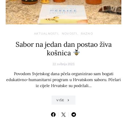
AKTUALNOSTI
NOVOSTI
RAZNO
Sabor na jedan dan postao živa
košnica
22. svibnja 2023.
Povodom Svjetskog dana pčela organizirao sam bogati
edukativno-humanitarni program u Hrvatskom saboru. Pčelari
iz cijele Hrvatske su podržali…
VIŠE