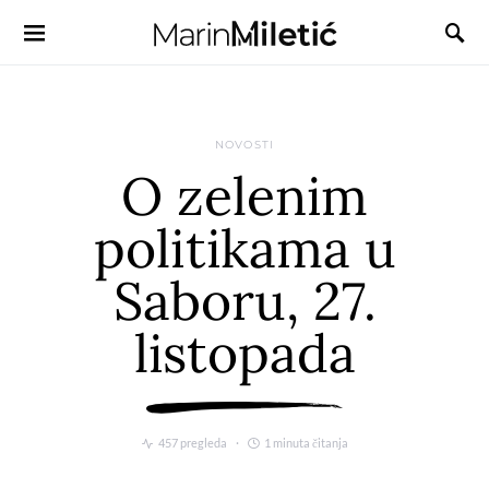
NOVOSTI
O zelenim
politikama u
Saboru, 27.
listopada
457 pregleda
1 minuta čitanja