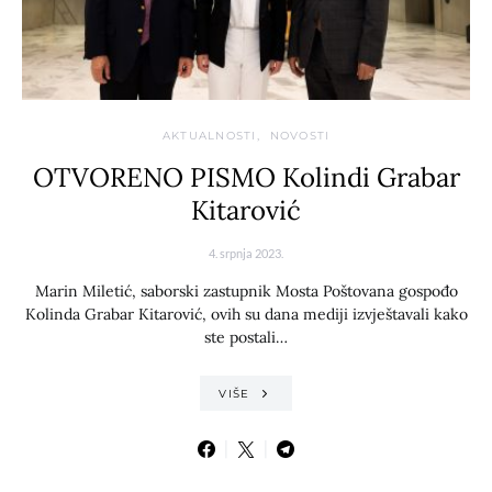
AKTUALNOSTI
NOVOSTI
OTVORENO PISMO Kolindi Grabar
Kitarović
4. srpnja 2023.
Marin Miletić, saborski zastupnik Mosta Poštovana gospođo
Kolinda Grabar Kitarović, ovih su dana mediji izvještavali kako
ste postali…
VIŠE