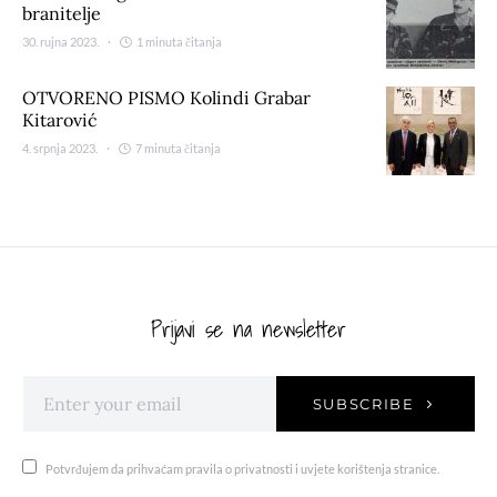
branitelje
30. rujna 2023.
1 minuta čitanja
OTVORENO PISMO Kolindi Grabar
Kitarović
4. srpnja 2023.
7 minuta čitanja
Prijavi se na newsletter
SUBSCRIBE
Potvrđujem da prihvaćam pravila o privatnosti i uvjete korištenja stranice.