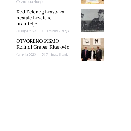
2 minuta čitanja
Kod Zelenog hrasta za
nestale hrvatske
branitelje
30. rujna 2023.
1 minuta čitanja
OTVORENO PISMO
Kolindi Grabar Kitarović
4. srpnja 2023.
7 minuta čitanja