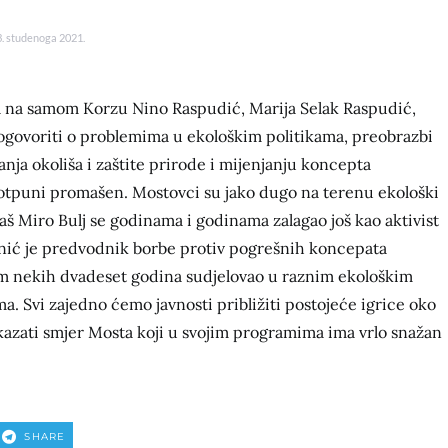
3. studenoga 2021.
 na samom Korzu Nino Raspudić, Marija Selak Raspudić,
rogovoriti o problemima u ekološkim politikama, preobrazbi
nja okoliša i zaštite prirode i mijenjanju koncepta
otpuni promašen. Mostovci su jako dugo na terenu ekološki
Naš Miro Bulj se godinama i godinama zalagao još kao aktivist
linić je predvodnik borbe protiv pogrešnih koncepata
m nekih dvadeset godina sudjelovao u raznim ekološkim
a. Svi zajedno ćemo javnosti približiti postojeće igrice oko
okazati smjer Mosta koji u svojim programima ima vrlo snažan
SHARE