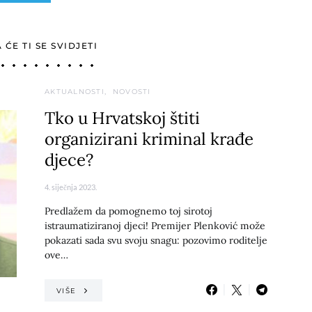
ĆE TI SE SVIDJETI
AKTUALNOSTI
NOVOSTI
Tko u Hrvatskoj štiti
organizirani kriminal krađe
djece?
4. siječnja 2023.
Predlažem da pomognemo toj sirotoj
istraumatiziranoj djeci! Premijer Plenković može
pokazati sada svu svoju snagu: pozovimo roditelje
ove…
VIŠE