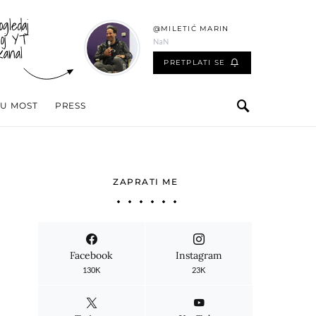
ogledaj
@MILETIĆ MARIN
oj YT
NaN
kanal
PRETPLATI SE
 U MOST
PRESS
ZAPRATI ME
Facebook
Instagram
130K
23K