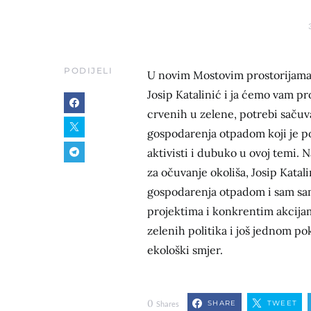
PODIJELI
U novim Mostovim prostorijama
Josip Katalinić i ja ćemo vam p
crvenih u zelene, potrebi sačuva
gospodarenja otpadom koji je p
aktivisti i dubuko u ovoj temi. 
za očuvanje okoliša, Josip Kata
gospodarenja otpadom i sam sa
projektima i konkrentim akcijam
zelenih politika i još jednom p
ekološki smjer.
0
SHARE
TWEET
Shares