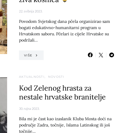
22. svibnja 2023.
Povodom Svjetskog dana pčela organizirao sam
bogati edukativno-humanitarni program u
Hrvatskom saboru. Pčelari iz cijele Hrvatske su
podržali…
VIŠE
AKTUALNOSTI
NOVOSTI
Kod Zelenog hrasta za
nestale hrvatske branitelje
30. rujna 2023.
Bila mi je čast kao izaslanik Kluba Mosta doći na
područje Zadra, točnije, Islama Latinskog ili još
točnije…