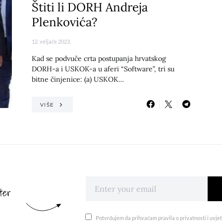
Štiti li DORH Andreja
Plenkovića?
12. veljače 2023.
Kad se podvuče crta postupanja hrvatskog
DORH-a i USKOK-a u aferi “Software”, tri su
bitne činjenice: (a) USKOK…
VIŠE
ter
Potvrđujem da prihvaćam pravila o privatnosti i uvjet