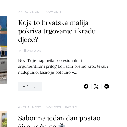
AKTUALNOSTI
NOVOSTI
Koja to hrvatska mafija
pokriva trgovanje i krađu
djece?
14. siječnja 2023.
NovaTv je napravila profesionalni i
argumentirani prilog koji sam prenio kroz tekst i
nadopunio. Jasno je potpuno –…
VIŠE
AKTUALNOSTI
NOVOSTI
RAZNO
Sabor na jedan dan postao
živa košnica