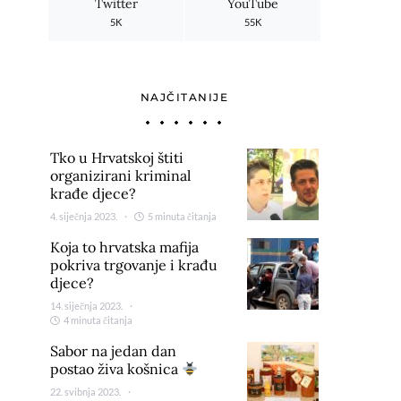
Twitter
YouTube
5K
55K
NAJČITANIJE
Tko u Hrvatskoj štiti
organizirani kriminal
krađe djece?
4. siječnja 2023.
5 minuta čitanja
Koja to hrvatska mafija
pokriva trgovanje i krađu
djece?
14. siječnja 2023.
4 minuta čitanja
Sabor na jedan dan
postao živa košnica
22. svibnja 2023.