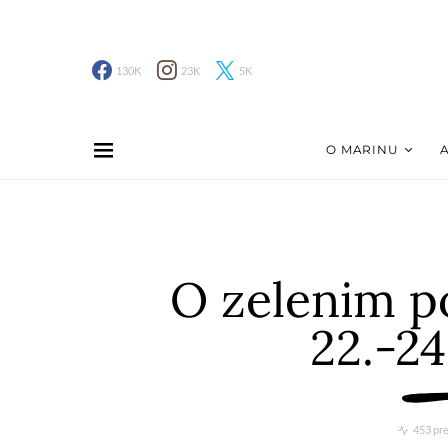
130K
23K
5K
O MARINU
O zelenim po
22.-24
453 pr