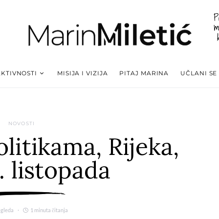
P
m
AKTIVNOSTI
MISIJA I VIZIJA
PITAJ MARINA
UČLANI SE
NOVOSTI
litikama, Rijeka,
. listopada
egleda
1 minuta čitanja