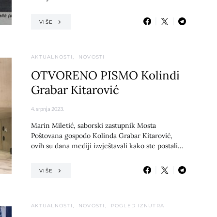
VIŠE
AKTUALNOSTI
NOVOSTI
OTVORENO PISMO Kolindi
Grabar Kitarović
4. srpnja 2023.
Marin Miletić, saborski zastupnik Mosta
Poštovana gospođo Kolinda Grabar Kitarović,
ovih su dana mediji izvještavali kako ste postali…
VIŠE
AKTUALNOSTI
NOVOSTI
POGLED IZNUTRA