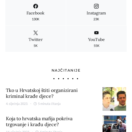
Facebook
Instagram
130K
23K
Twitter
YouTube
5K
55K
NAJČITANIJE
Tko u Hrvatskoj štiti organizirani
kriminal krađe djece?
4. siječnja 2023.
5 minuta čitanja
Koja to hrvatska mafija pokriva
trgovanje i krađu djece?
14. siječnja 2023.
4 minuta čitanja