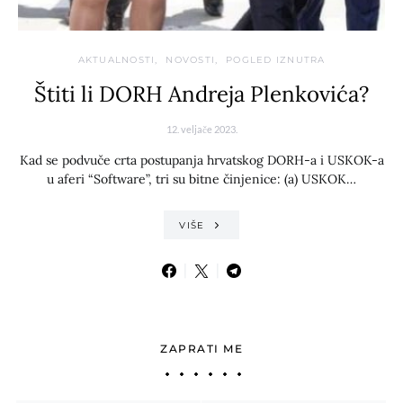
AKTUALNOSTI
NOVOSTI
POGLED IZNUTRA
Štiti li DORH Andreja Plenkovića?
12. veljače 2023.
Kad se podvuče crta postupanja hrvatskog DORH-a i USKOK-a
u aferi “Software”, tri su bitne činjenice: (a) USKOK…
VIŠE
ZAPRATI ME