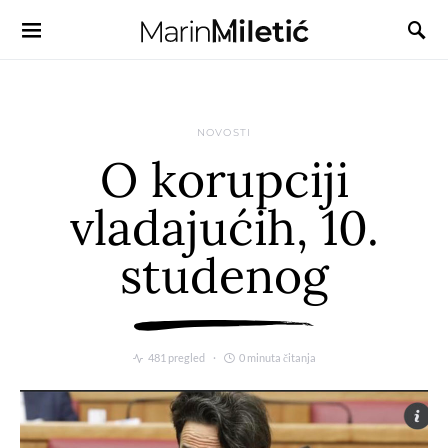
NOVOSTI
O korupciji
vladajućih, 10.
studenog
481 pregled
0 minuta čitanja