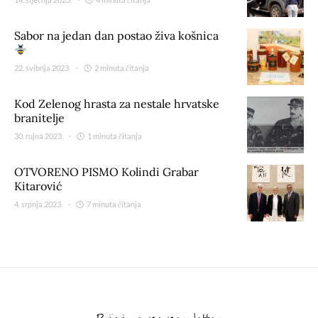
Sabor na jedan dan postao živa košnica
22. svibnja 2023.
2 minuta čitanja
Kod Zelenog hrasta za nestale hrvatske
branitelje
30. rujna 2023.
1 minuta čitanja
OTVORENO PISMO Kolindi Grabar
Kitarović
4. srpnja 2023.
7 minuta čitanja