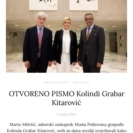
AKTUALNOSTI
NOVOSTI
OTVORENO PISMO Kolindi Grabar
Kitarović
4. srpnja 2023.
Marin Miletić, saborski zastupnik Mosta Poštovana gospođo
Kolinda Grabar Kitarović, ovih su dana mediji izvještavali kako