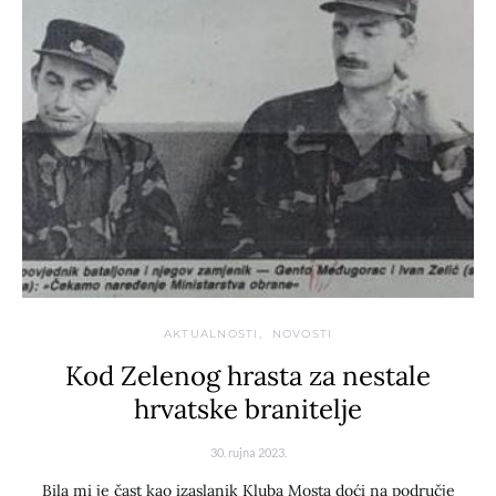
AKTUALNOSTI
NOVOSTI
Kod Zelenog hrasta za nestale
hrvatske branitelje
30. rujna 2023.
Bila mi je čast kao izaslanik Kluba Mosta doći na područje