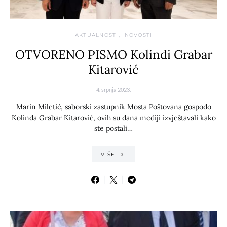
AKTUALNOSTI
NOVOSTI
OTVORENO PISMO Kolindi Grabar
Kitarović
4. srpnja 2023.
Marin Miletić, saborski zastupnik Mosta Poštovana gospođo
Kolinda Grabar Kitarović, ovih su dana mediji izvještavali kako
ste postali…
VIŠE