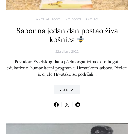
AKTUALNOSTI
NOVOSTI
RAZNO
Sabor na jedan dan postao živa
košnica
22. svibnja 2023.
Povodom Svjetskog dana pčela organizirao sam bogati
edukativno-humanitarni program u Hrvatskom saboru. Pčelari
iz cijele Hrvatske su podržali…
VIŠE