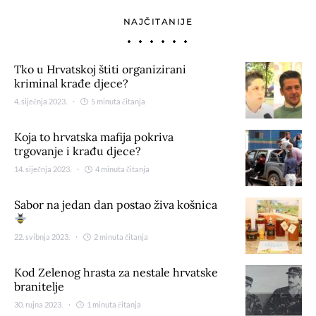
NAJČITANIJE
Tko u Hrvatskoj štiti organizirani
kriminal krađe djece?
4. siječnja 2023.
5 minuta čitanja
Koja to hrvatska mafija pokriva
trgovanje i krađu djece?
14. siječnja 2023.
4 minuta čitanja
Sabor na jedan dan postao živa košnica
22. svibnja 2023.
2 minuta čitanja
Kod Zelenog hrasta za nestale hrvatske
branitelje
30. rujna 2023.
1 minuta čitanja