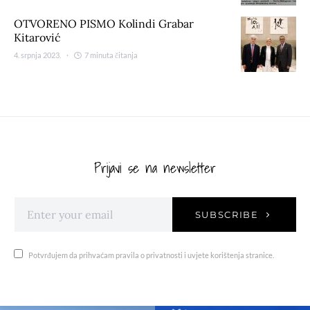
OTVORENO PISMO Kolindi Grabar
Kitarović
4. srpnja 2023.
7 minuta čitanja
Prijavi se na newsletter
SUBSCRIBE
Potvrđujem da prihvaćam pravila o privatnosti i uvjete korištenja stranice.