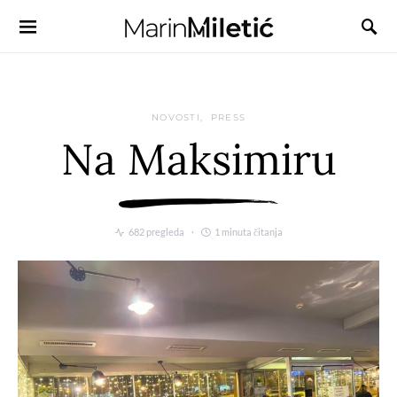
NOVOSTI
PRESS
Na Maksimiru
682 pregleda
1 minuta čitanja