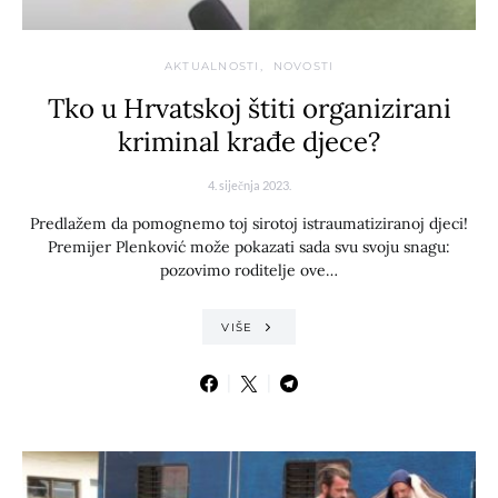
AKTUALNOSTI
NOVOSTI
Tko u Hrvatskoj štiti organizirani
kriminal krađe djece?
4. siječnja 2023.
Predlažem da pomognemo toj sirotoj istraumatiziranoj djeci!
Premijer Plenković može pokazati sada svu svoju snagu:
pozovimo roditelje ove…
VIŠE