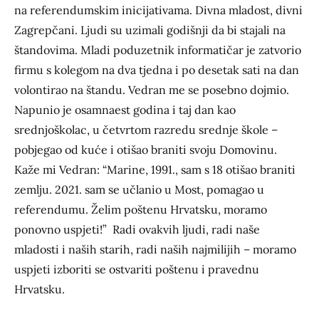
na referendumskim inicijativama. Divna mladost, divni
Zagrepčani. Ljudi su uzimali godišnji da bi stajali na
štandovima. Mladi poduzetnik informatičar je zatvorio
firmu s kolegom na dva tjedna i po desetak sati na dan
volontirao na štandu. Vedran me se posebno dojmio.
Napunio je osamnaest godina i taj dan kao
srednjoškolac, u četvrtom razredu srednje škole –
pobjegao od kuće i otišao braniti svoju Domovinu.
Kaže mi Vedran: “Marine, 1991., sam s 18 otišao braniti
zemlju. 2021. sam se učlanio u Most, pomagao u
referendumu. Želim poštenu Hrvatsku, moramo
ponovno uspjeti!” Radi ovakvih ljudi, radi naše
mladosti i naših starih, radi naših najmilijih – moramo
uspjeti izboriti se ostvariti poštenu i pravednu
Hrvatsku.