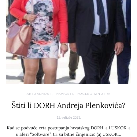
AKTUALNOSTI
NOVOSTI
POGLED IZNUTRA
Štiti li DORH Andreja Plenkovića?
12. veljače 2023.
Kad se podvuče crta postupanja hrvatskog DORH-a i USKOK-a
u aferi “Software”, tri su bitne činjenice: (a) USKOK…