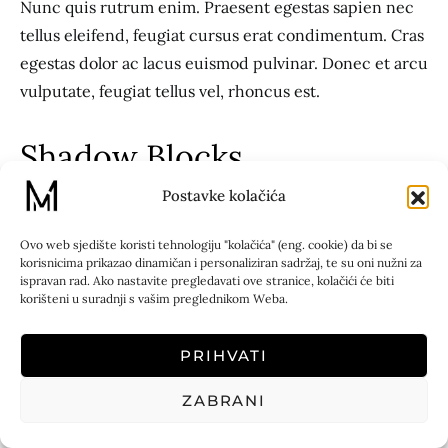
Nunc quis rutrum enim. Praesent egestas sapien nec
tellus eleifend, feugiat cursus erat condimentum. Cras
egestas dolor ac lacus euismod pulvinar. Donec et arcu
vulputate, feugiat tellus vel, rhoncus est.
Shadow Blocks
Postavke kolačića
Nascetur eget aliquam sociis nullam libero penatibus
Ovo web sjedište koristi tehnologiju "kolačića" (eng. cookie) da bi se
dolor. Orci phasellus quis pede nullam felis adipiscing
korisnicima prikazao dinamičan i personaliziran sadržaj, te su oni nužni za
nascetur sit justo. Sit ullamcorper vitae.
ispravan rad. Ako nastavite pregledavati ove stranice, kolačići će biti
korišteni u suradnji s vašim preglednikom Weba.
Center-Aligned
PRIHVATI
ZABRANI
Tincidunt vulputate eu. Ligula lorem neque nec quis
aenean penatibus eget nam ultricies felis feugiat arcu