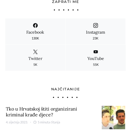
ZAPRATI ME
Facebook
Instagram
130K
23K
Twitter
YouTube
5K
55K
NAJČITANIJE
Tko u Hrvatskoj štiti organizirani
kriminal krađe djece?
4. siječnja 2023.
5 minuta čitanja