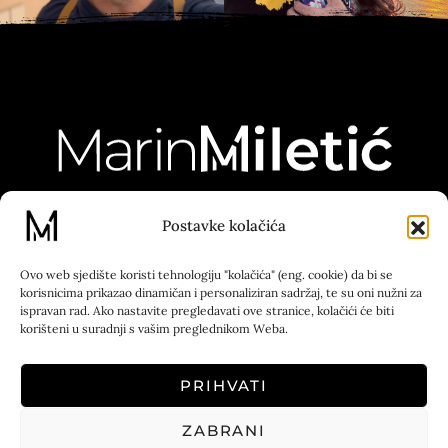
Postavke kolačića
130K
23K
5K
55K
Ovo web sjedište koristi tehnologiju "kolačića" (eng. cookie) da bi se
Kontakt
Press
korisnicima prikazao dinamičan i personaliziran sadržaj, te su oni nužni za
ispravan rad. Ako nastavite pregledavati ove stranice, kolačići će biti
korišteni u suradnji s vašim preglednikom Weba.
Tel: 00 385 51 670 019
Adresa: Korzo 8,
PRIHVATI
51000 Rijeka
ZABRANI