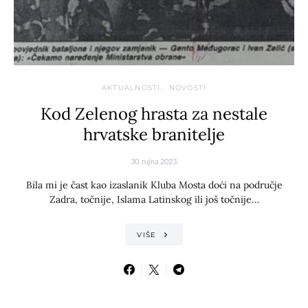
AKTUALNOSTI
NOVOSTI
Kod Zelenog hrasta za nestale
hrvatske branitelje
30. rujna 2023.
Bila mi je čast kao izaslanik Kluba Mosta doći na područje
Zadra, točnije, Islama Latinskog ili još točnije…
VIŠE