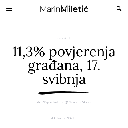
NOVOSTI
11,3% povjerenja
građana, 17.
svibnja
535 pregleda
1 minuta čitanja
4. kolovoza 2021.