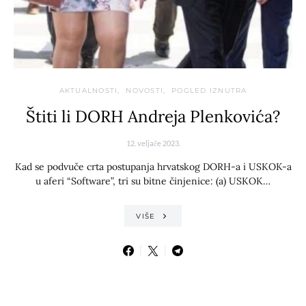
AKTUALNOSTI
NOVOSTI
POGLED IZNUTRA
Štiti li DORH Andreja Plenkovića?
12. veljače 2023.
Kad se podvuče crta postupanja hrvatskog DORH-a i USKOK-a
u aferi “Software”, tri su bitne činjenice: (a) USKOK…
VIŠE