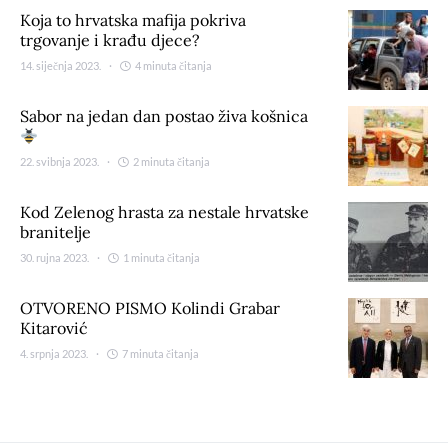
Koja to hrvatska mafija pokriva
trgovanje i krađu djece?
14. siječnja 2023.
4 minuta čitanja
Sabor na jedan dan postao živa košnica
22. svibnja 2023.
2 minuta čitanja
Kod Zelenog hrasta za nestale hrvatske
branitelje
30. rujna 2023.
1 minuta čitanja
OTVORENO PISMO Kolindi Grabar
Kitarović
4. srpnja 2023.
7 minuta čitanja