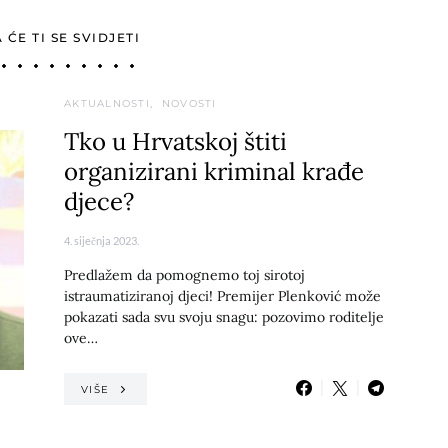
ĆE TI SE SVIDJETI
AKTUALNOSTI
NOVOSTI
Tko u Hrvatskoj štiti
organizirani kriminal krađe
djece?
4. siječnja 2023.
Predlažem da pomognemo toj sirotoj
istraumatiziranoj djeci! Premijer Plenković može
pokazati sada svu svoju snagu: pozovimo roditelje
ove…
VIŠE