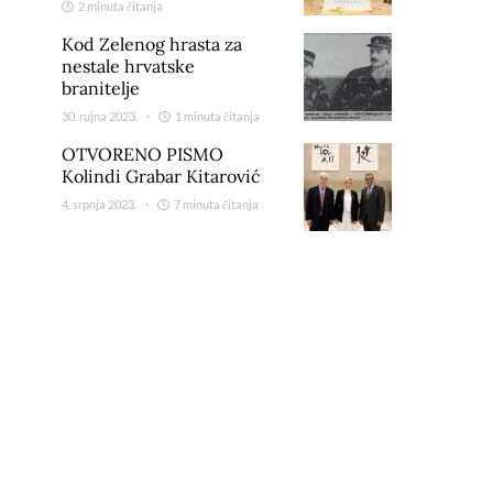
2 minuta čitanja
Kod Zelenog hrasta za
nestale hrvatske
branitelje
30. rujna 2023.
1 minuta čitanja
OTVORENO PISMO
Kolindi Grabar Kitarović
4. srpnja 2023.
7 minuta čitanja