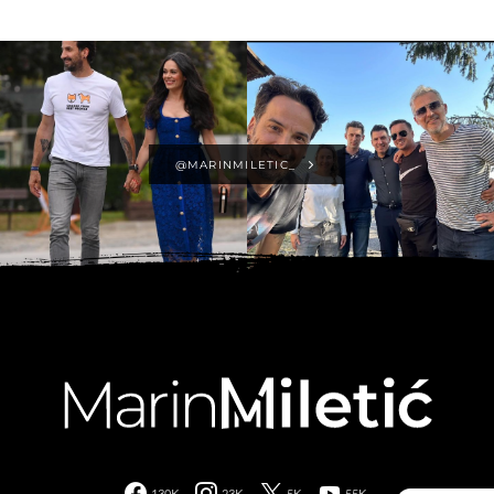
@MARINMILETIC_
130K
23K
5K
55K