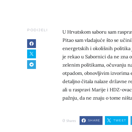
PODIJELI
U Hrvatskom saboru sam rasprav
Pitao sam vladajuće što se učin
energetskih i okolišnih politik
je rekao u Sabornici da ne zna 
zelenim politikama, očuvanju n
otpadom, obnovljivim izvorima e
detaljno čitala nalaze državne r
ali u raspravi Marije i HDZ-ovac
pažnju, da ne znaju o tome ništ
0
SHARE
TWEET
Shares