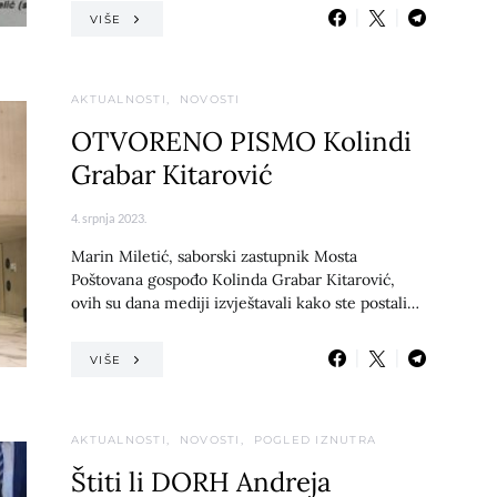
VIŠE
AKTUALNOSTI
NOVOSTI
OTVORENO PISMO Kolindi
Grabar Kitarović
4. srpnja 2023.
Marin Miletić, saborski zastupnik Mosta
Poštovana gospođo Kolinda Grabar Kitarović,
ovih su dana mediji izvještavali kako ste postali…
VIŠE
AKTUALNOSTI
NOVOSTI
POGLED IZNUTRA
Štiti li DORH Andreja