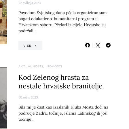
22. svibnja 2023.
Povodom Svjetskog dana pčela organizirao sam
bogati edukativno-humanitarni program u
Hrvatskom saboru. Pčelari iz cijele Hrvatske su
podržali…
VIŠE
AKTUALNOSTI
NOVOSTI
Kod Zelenog hrasta za
nestale hrvatske branitelje
30. rujna 2023.
Bila mi je čast kao izaslanik Kluba Mosta doći na
područje Zadra, točnije, Islama Latinskog ili još
točnije…