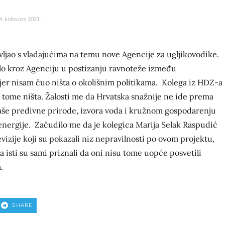
4. kolovoza 2021.
ljao s vladajućima na temu nove Agencije za ugljikovodike.
ilo kroz Agenciju u postizanju ravnoteže između
a jer nisam čuo ništa o okolišnim politikama. Kolega iz HDZ-a
o tome ništa. Žalosti me da Hrvatska snažnije ne ide prema
aše predivne prirode, izvora voda i kružnom gospodarenju
nergije. Začudilo me da je kolegica Marija Selak Raspudić
evizije koji su pokazali niz nepravilnosti po ovom projektu,
a isti su sami priznali da oni nisu tome uopće posvetili
a.
SHARE