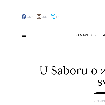
130K
23K
5K
O MARINU
U Saboru o za
s
459 pr