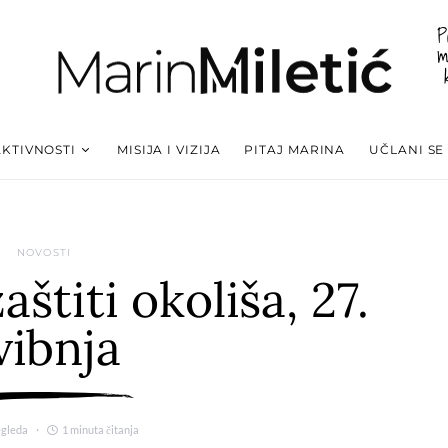
P
m
AKTIVNOSTI
MISIJA I VIZIJA
PITAJ MARINA
UČLANI SE
NOVOSTI
štiti okoliša, 27.
vibnja
egleda
1 minuta čitanja