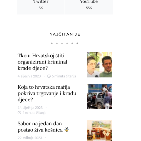
Twitter
YouTube
5K
55K
NAJČITANIJE
Tko u Hrvatskoj štiti
organizirani kriminal
krađe djece?
4. siječnja 2023.
5 minuta čitanja
Koja to hrvatska mafija
pokriva trgovanje i krađu
djece?
14. siječnja 2023.
4 minuta čitanja
Sabor na jedan dan
postao živa košnica
22. svibnja 2023.