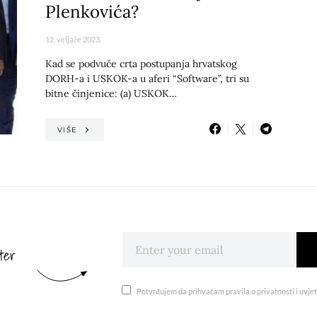
Plenkovića?
12. veljače 2023.
Kad se podvuče crta postupanja hrvatskog
DORH-a i USKOK-a u aferi “Software”, tri su
bitne činjenice: (a) USKOK…
VIŠE
ter
Potvrđujem da prihvaćam pravila o privatnosti i uvjet