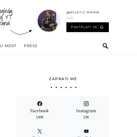
ogledaj
@MILETIĆ MARIN
oj YT
NaN
kanal
PRETPLATI SE
 U MOST
PRESS
ZAPRATI ME
Facebook
Instagram
130K
23K