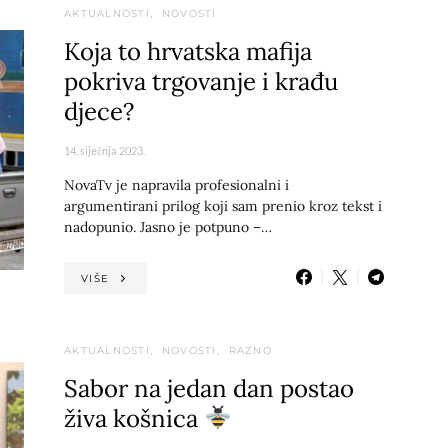
AKTUALNOSTI
NOVOSTI
Koja to hrvatska mafija
pokriva trgovanje i krađu
djece?
14. siječnja 2023.
NovaTv je napravila profesionalni i
argumentirani prilog koji sam prenio kroz tekst i
nadopunio. Jasno je potpuno –…
VIŠE
AKTUALNOSTI
NOVOSTI
RAZNO
Sabor na jedan dan postao
živa košnica