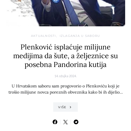
AKTUALNOSTI
IZLAGANJA U SABORU
Plenković isplaćuje milijune
medijima da šute, a željeznice su
posebna Pandorina kutija
14. ožujka 2024.
U Hrvatskom saboru sam progovorio o Plenkoviću koji je
trošio milijune novca poreznih obveznika kako bi ih dijelio…
VIŠE