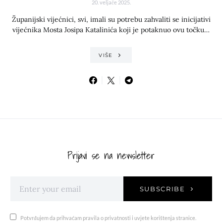
20. veljače 2025.
Županijski vijećnici, svi, imali su potrebu zahvaliti se inicijativi
vijećnika Mosta Josipa Katalinića koji je potaknuo ovu točku…
VIŠE
Prijavi se na newsletter
SUBSCRIBE
Potvrđujem da prihvaćam pravila o privatnosti i uvjete korištenja stranice.