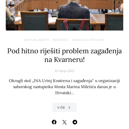
AKTUALNOSTI
NOVOSTI
OKRUGLI STOLOVI
Pod hitno riješiti problem zagađenja
na Kvarneru!
10. lipnja 2025.
Okrugli stol „INA Urinj Kostrena i zagađenja“ u organizaciji
saborskog zastupnika Mosta Marina Miletića danas je u
Hrvatski…
VIŠE