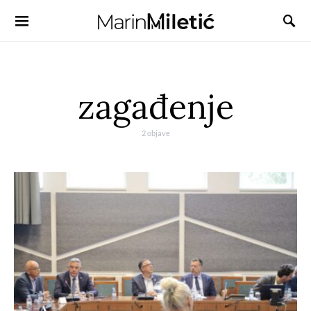
zagađenje
2 objave