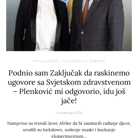
AKTUALNOSTI
IZLAGANJA U SABORU
Podnio sam Zaključak da raskinemo
ugovore sa Svjetskom zdravstvenom
– Plenković mi odgovorio, idu još
jače!
6. studenoga 2024.
Namjerno su trovali žene Afrike da bi zaustavili rađanje djece,
uvodili su lockdown, nošenje maski i bockanje
eksperimentom…