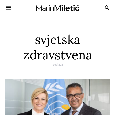
svjetska
zdravstvena
1 objava