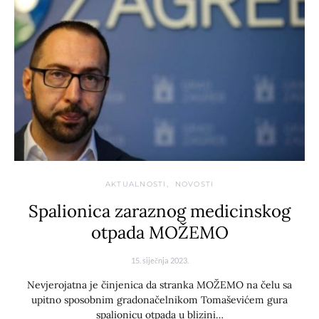
AKTUALNOSTI
NOVOSTI
Spalionica zaraznog medicinskog
otpada MOŽEMO
15. siječnja 2023.
Nevjerojatna je činjenica da stranka MOŽEMO na čelu sa
upitno sposobnim gradonačelnikom Tomaševićem gura
spalionicu otpada u blizini…