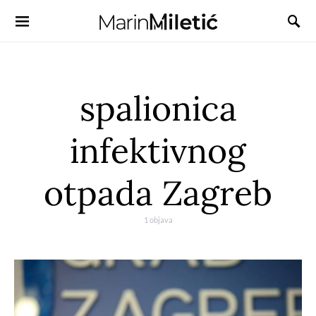
spalionica
infektivnog
otpada Zagreb
1 objava