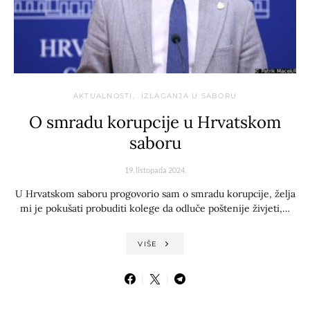
AKTUALNOSTI
IZLAGANJA U SABORU
O smradu korupcije u Hrvatskom
saboru
19. listopada 2024.
U Hrvatskom saboru progovorio sam o smradu korupcije, želja
mi je pokušati probuditi kolege da odluče poštenije živjeti,…
VIŠE