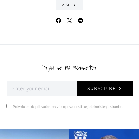
VIŠE
Prijavi se na newsletter
SUBSCRIBE
Potvrđujem da prihvaćam pravila o privatnosti i uvjete korištenja stranice.