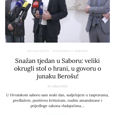
AKTUALNOSTI
IZLAGANJA U SABORU
Snažan tjedan u Saboru: veliki
okrugli stol o hrani, u govoru o
junaku Berošu!
25. veljače 2023.
U Hrvatskom saboru sam svaki dan, sudjelujem u raspravama,
predlažem, pozitivno kritiziram, nudim amandmane i
prijedloge zakona vladajućima.…