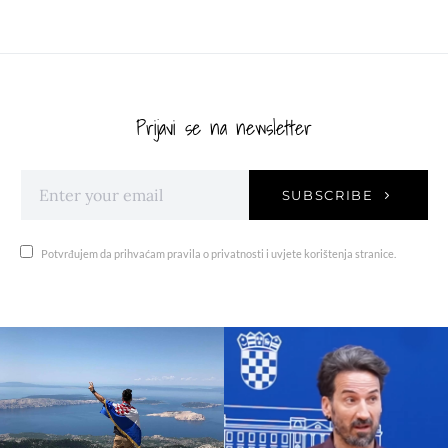
Prijavi se na newsletter
SUBSCRIBE
Potvrđujem da prihvaćam pravila o privatnosti i uvjete korištenja stranice.