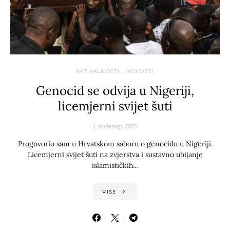
AKTUALNOSTI
NOVOSTI
Genocid se odvija u Nigeriji,
licemjerni svijet šuti
1. studenoga 2025.
Progovorio sam u Hrvatskom saboru o genocidu u Nigeriji.
Licemjerni svijet šuti na zvjerstva i sustavno ubijanje
islamističkih…
VIŠE