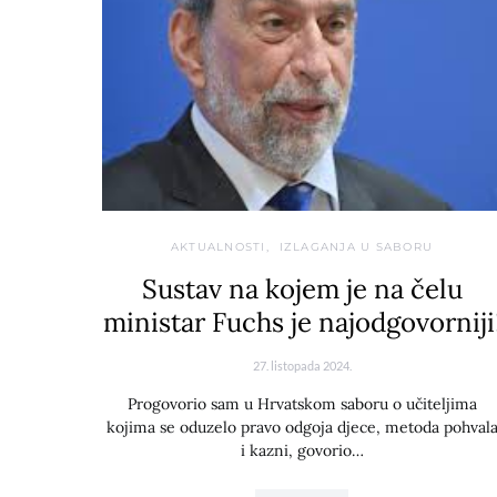
AKTUALNOSTI
IZLAGANJA U SABORU
Sustav na kojem je na čelu
ministar Fuchs je najodgovorniji
27. listopada 2024.
Progovorio sam u Hrvatskom saboru o učiteljima
kojima se oduzelo pravo odgoja djece, metoda pohval
i kazni, govorio…