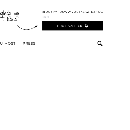
ogledaj moj
@UC3PYTUSWWVUUIKSKZ-EZFQQ
YT kanal
NaN
PRETPLATI SE
 U MOST
PRESS