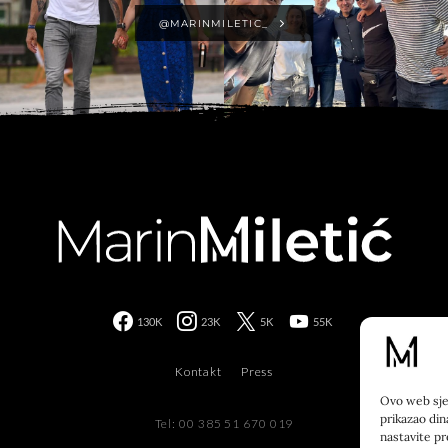
@MARINMILETIC_
130K
23K
5K
55K
Kontakt
Press
Ovo web sjed
prikazao din
Tel: 00 385 51 670 019
nastavite pr