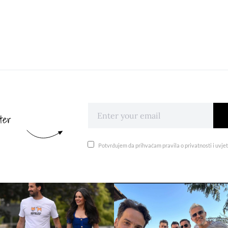
ter
Potvrđujem da prihvaćam pravila o privatnosti i uvjet