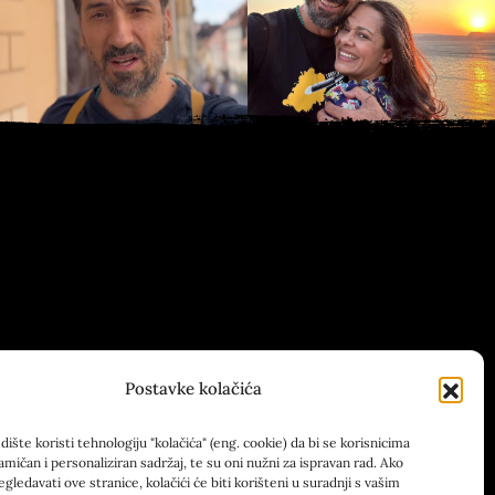
Postavke kolačića
ište koristi tehnologiju "kolačića" (eng. cookie) da bi se korisnicima
amičan i personaliziran sadržaj, te su oni nužni za ispravan rad. Ako
egledavati ove stranice, kolačići će biti korišteni u suradnji s vašim