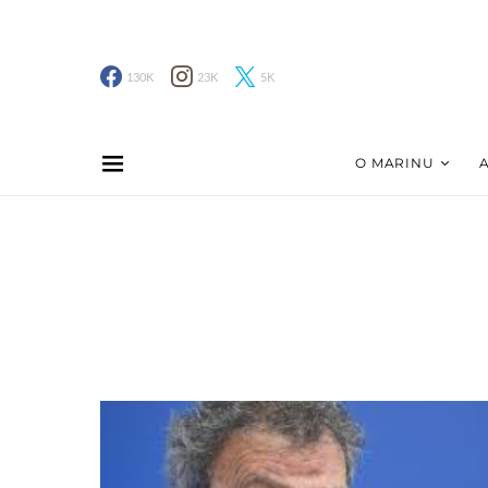
130K
23K
5K
O MARINU