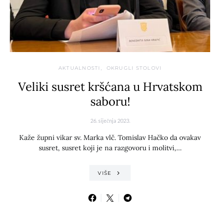
AKTUALNOSTI
OKRUGLI STOLOVI
Veliki susret kršćana u Hrvatskom
saboru!
26. siječnja 2023.
Kaže župni vikar sv. Marka vlč. Tomislav Hačko da ovakav
susret, susret koji je na razgovoru i molitvi,…
VIŠE