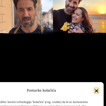
Postavke kolačića
ište koristi tehnologiju "kolačića" (eng. cookie) da bi se korisnicima