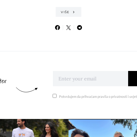
VIŠE
ter
Potvrđujem da prihvaćam pravila o privatnosti i uvjet