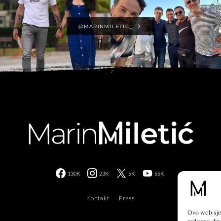
@MARINMILETIC_
130K
23K
5K
55K
Kontakt
Press
Ovo web sjed