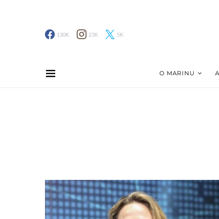
130K
23K
5K
O MARINU