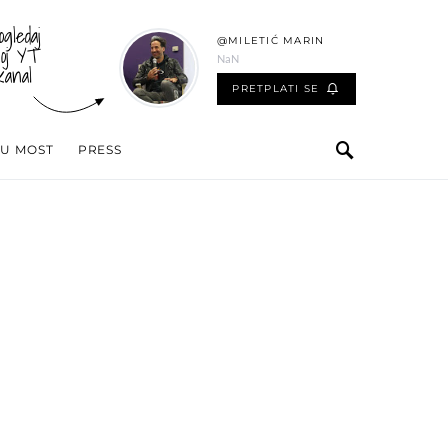
ogledaj
@MILETIĆ MARIN
oj YT
NaN
kanal
PRETPLATI SE
 U MOST
PRESS