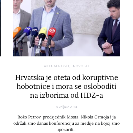
AKTUALNOSTI
NOVOSTI
Hrvatska je oteta od koruptivne
hobotnice i mora se osloboditi
na izborima od HDZ-a
8. veljače 2024.
i
Božo Petrov, predsjednik Mosta, Nikola Grmoja i ja
održali smo danas konferenciju za medije na kojoj smo
upozorili…