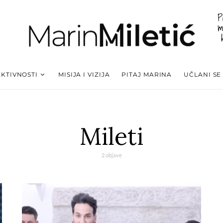
P
m
AKTIVNOSTI
MISIJA I VIZIJA
PITAJ MARINA
UČLANI SE
Mileti
2 objave