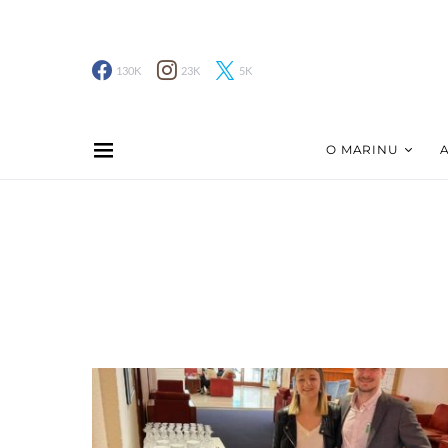
130K
23K
5K
O MARINU