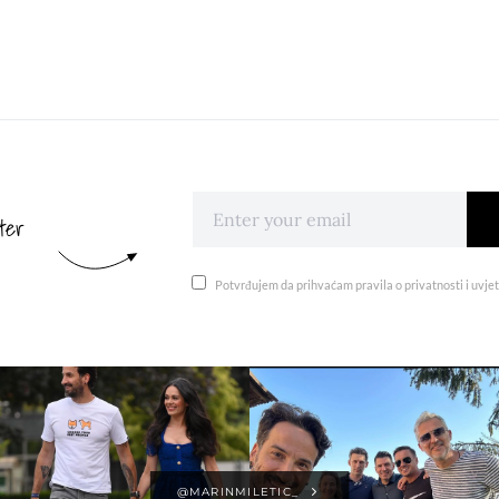
ter
Potvrđujem da prihvaćam pravila o privatnosti i uvjet
@MARINMILETIC_