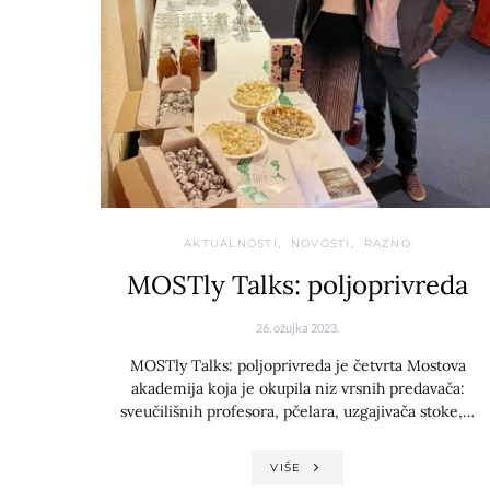
AKTUALNOSTI
NOVOSTI
RAZNO
MOSTly Talks: poljoprivreda
26. ožujka 2023.
MOSTly Talks: poljoprivreda je četvrta Mostova
akademija koja je okupila niz vrsnih predavača:
sveučilišnih profesora, pčelara, uzgajivača stoke,…
VIŠE