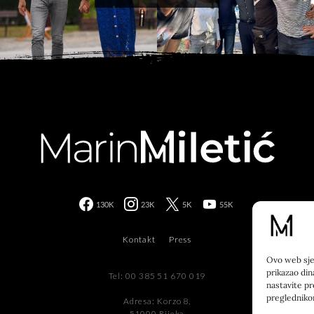
130K
23K
5K
55K
Kontakt
Press
Ovo web sjed
prikazao din
Tel: 00 385 51 670 019
nastavite pr
preglednik
Adresa: Korzo 8,
51000 Rijeka