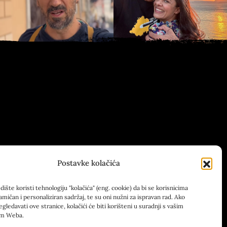
Postavke kolačića
ište koristi tehnologiju "kolačića" (eng. cookie) da bi se korisnicima
amičan i personaliziran sadržaj, te su oni nužni za ispravan rad. Ako
egledavati ove stranice, kolačići će biti korišteni u suradnji s vašim
om Weba.