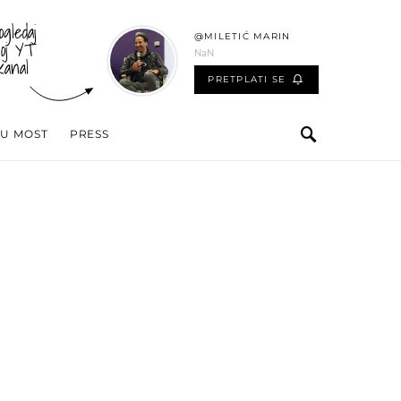
ogledaj
@MILETIĆ MARIN
oj YT
NaN
kanal
PRETPLATI SE
 U MOST
PRESS