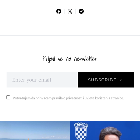
Prijavi se na newsletter
SUBSCRIBE
Potvrđujem da prihvaćam pravila o privatnosti i uvjete korištenja stranice.