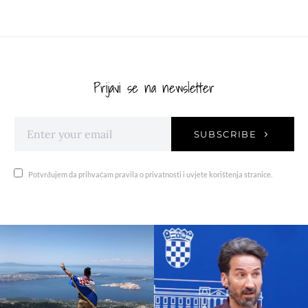
Prijavi se na newsletter
SUBSCRIBE
Potvrđujem da prihvaćam pravila o privatnosti i uvjete korištenja stranice.