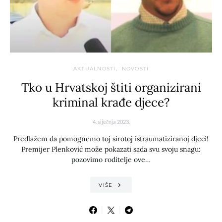
AKTUALNOSTI
NOVOSTI
Tko u Hrvatskoj štiti organizirani
kriminal krađe djece?
4. siječnja 2023.
Predlažem da pomognemo toj sirotoj istraumatiziranoj djeci!
Premijer Plenković može pokazati sada svu svoju snagu:
pozovimo roditelje ove…
VIŠE