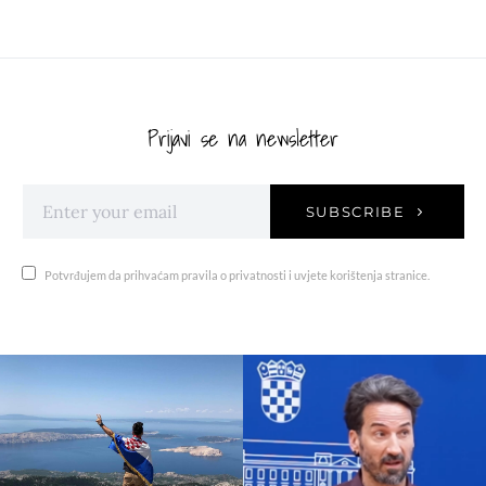
Prijavi se na newsletter
SUBSCRIBE
Potvrđujem da prihvaćam pravila o privatnosti i uvjete korištenja stranice.