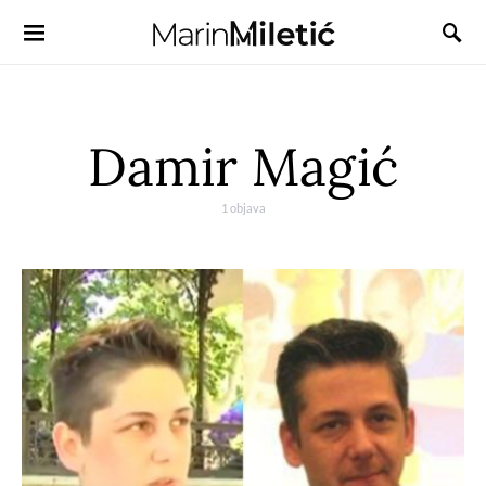
Damir Magić
1 objava