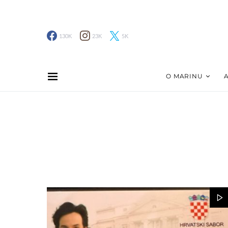
130K
23K
5K
O MARINU