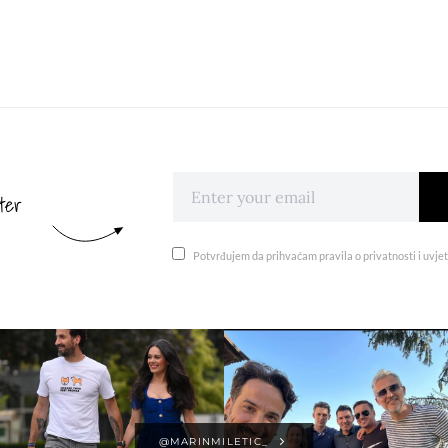
ter
Potvrđujem da prihvaćam pravila o privatnosti i uvjet
@MARINMILETIC_