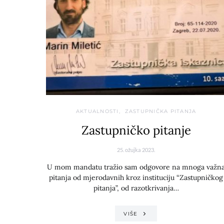
AKTUALNOSTI
ZASTUPNIČKA PITANJA
Zastupničko pitanje
25. ožujka 2023.
U mom mandatu tražio sam odgovore na mnoga važn
pitanja od mjerodavnih kroz instituciju “Zastupničkog
pitanja”, od razotkrivanja…
VIŠE