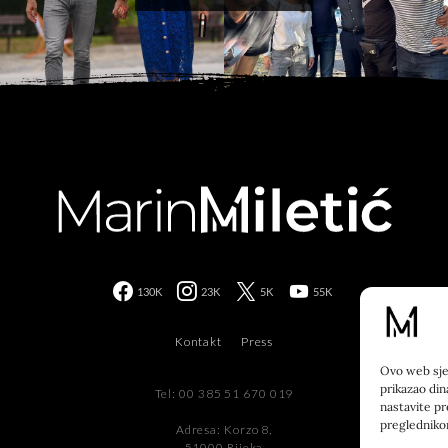
130K
23K
5K
55K
Kontakt
Press
Ovo web sjed
prikazao din
Tel: 00 385 51 670 019
nastavite pr
preglednik
Adresa: Korzo 8,
51000 Rijeka