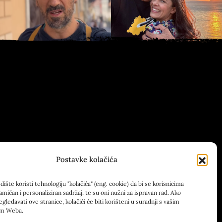
Postavke kolačića
ište koristi tehnologiju "kolačića" (eng. cookie) da bi se korisnicima
amičan i personaliziran sadržaj, te su oni nužni za ispravan rad. Ako
egledavati ove stranice, kolačići će biti korišteni u suradnji s vašim
om Weba.