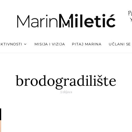
P
AKTIVNOSTI
MISIJA I VIZIJA
PITAJ MARINA
UČLANI SE
brodogradilište
1 objava