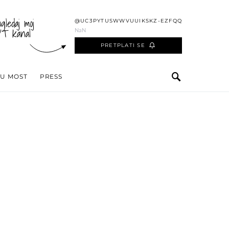
ogledaj moj
@UC3PYTUSWWVUUIKSKZ-EZFQQ
YT kanal
NaN
PRETPLATI SE
 U MOST
PRESS