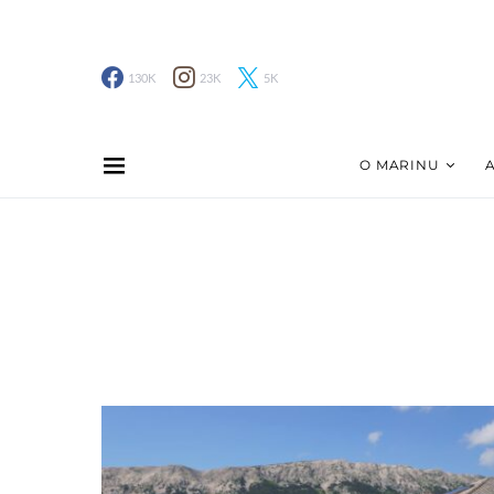
130K
23K
5K
O MARINU