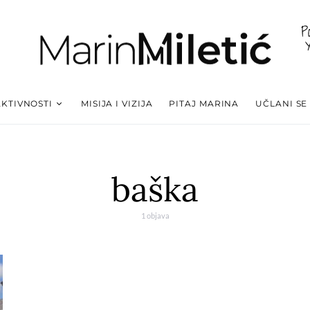
P
AKTIVNOSTI
MISIJA I VIZIJA
PITAJ MARINA
UČLANI SE
baška
1 objava