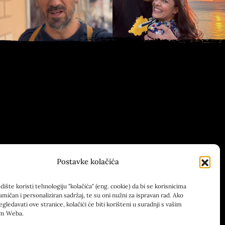
Postavke kolačića
ište koristi tehnologiju "kolačića" (eng. cookie) da bi se korisnicima
amičan i personaliziran sadržaj, te su oni nužni za ispravan rad. Ako
egledavati ove stranice, kolačići će biti korišteni u suradnji s vašim
om Weba.