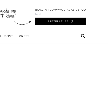
ogledaj moj
@UC3PYTUSWWVUUIKSKZ-EZFQQ
YT kanal
NaN
PRETPLATI SE
 U MOST
PRESS