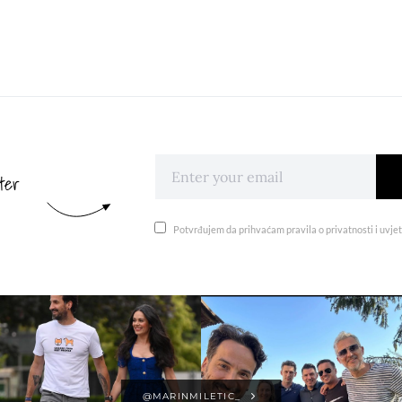
ter
Potvrđujem da prihvaćam pravila o privatnosti i uvjet
@MARINMILETIC_