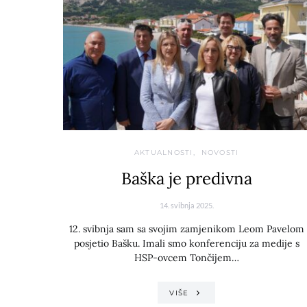
AKTUALNOSTI
NOVOSTI
Baška je predivna
14. svibnja 2025.
12. svibnja sam sa svojim zamjenikom Leom Pavelom
posjetio Bašku. Imali smo konferenciju za medije s
HSP-ovcem Tončijem…
VIŠE