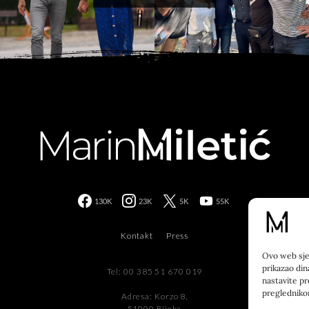
130K
23K
5K
55K
Kontakt
Press
Ovo web sjed
prikazao din
Tel: 00 385 51 670 019
nastavite pr
preglednik
Adresa: Korzo 8,
51000 Rijeka