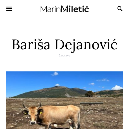
Bariša Dejanović
1 objava