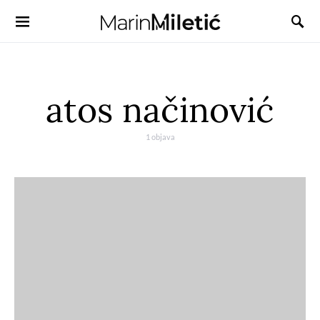
atos načinović
1 objava